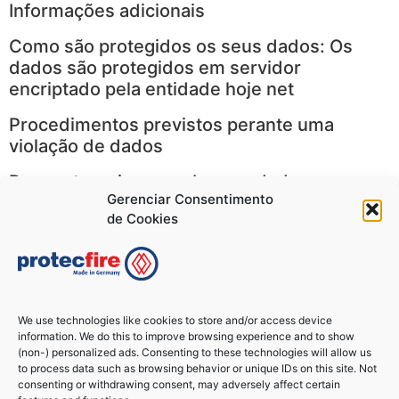
Informações adicionais
Como são protegidos os seus dados: Os
dados são protegidos em servidor
encriptado pela entidade hoje net
Procedimentos previstos perante uma
violação de dados
De que terceiros recebemos dados:
Gerenciar Consentimento
– Não recebemos dados nenhuns de
de Cookies
terceiros
Que decisões e/ou definições de perfil
automatizadas nós fazemos com os dados
de utilizador
We use technologies like cookies to store and/or access device
information. We do this to improve browsing experience and to show
– Não utilizamos dados pessoais de
(non-) personalized ads. Consenting to these technologies will allow us
to process data such as browsing behavior or unique IDs on this site. Not
utilizador, nem criamos perfis de
consenting or withdrawing consent, may adversely affect certain
utilizadores.